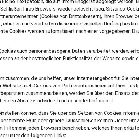
m kleine Textdateien, die auf Ihrem Endgerät abgelegt werden. 
Schließen Ihres Browsers, wieder gelöscht (sog. Sitzungs-Cooki
rtnerunternehmen (Cookies von Drittanbietern), Ihren Browser
, erheben und verarbeiten diese im individuellen Umfang besti
te Cookies werden automatisiert nach einer vorgegebenen Daue
ookies auch personenbezogene Daten verarbeitet werden, erfolgt
essen an der bestmöglichen Funktionalität der Website sowie e
n zusammen, die uns helfen, unser Internetangebot für Sie int
er Website auch Cookies von Partnerunternehmen auf Ihrer Fest
rbepartnern zusammenarbeiten, werden Sie über den Einsatz der
henden Absätze individuell und gesondert informiert.
 einstellen können, dass Sie über das Setzen von Cookies inform
estimmte Fälle oder generell ausschließen können. Jeder Browse
em Hilfemenü jedes Browsers beschrieben, welches Ihnen erläuter
wser unter den folgenden Links: