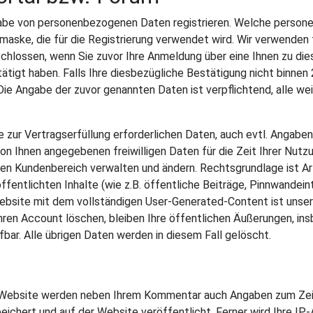
gabe von personenbezogenen Daten registrieren. Welche persone
maske, die für die Registrierung verwendet wird. Wir verwenden 
bgeschlossen, wenn Sie zuvor Ihre Anmeldung über eine Ihnen zu
tätigt haben. Falls Ihre diesbezügliche Bestätigung nicht binnen
e Angabe der zuvor genannten Daten ist verpflichtend, alle weit
e zur Vertragserfüllung erforderlichen Daten, auch evtl. Angabe
von Ihnen angegebenen freiwilligen Daten für die Zeit Ihrer Nutz
n Kundenbereich verwalten und ändern. Rechtsgrundlage ist Art.
öffentlichten Inhalte (wie z.B. öffentliche Beiträge, Pinnwandei
Website mit dem vollständigen User-Generated-Content ist unser
e Ihren Account löschen, bleiben Ihre öffentlichen Äußerungen, in
ufbar. Alle übrigen Daten werden in diesem Fall gelöscht.
 Website werden neben Ihrem Kommentar auch Angaben zum Zeit
ert und auf der Website veröffentlicht. Ferner wird Ihre IP-A