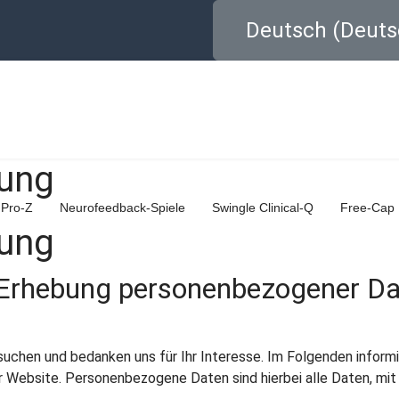
Sprache auswählen
Deutsch (Deuts
rung
Pro-Z
Neurofeedback-Spiele
Swingle Clinical-Q
Free-Cap
rung
e Erhebung personenbezogener D
suchen und bedanken uns für Ihr Interesse. Im Folgenden informi
ebsite. Personenbezogene Daten sind hierbei alle Daten, mit d