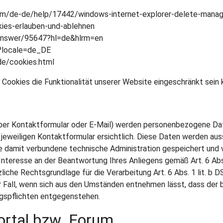
.com/de-de/help/17442/windows-internet-explorer-delete-mana
okies-erlauben-und-ablehnen
/answer/95647?hl=de&hlrm=en
1?locale=de_DE
de/cookies.html
Cookies die Funktionalität unserer Website eingeschränkt sein 
per Kontaktformular oder E-Mail) werden personenbezogene Dat
jeweiligen Kontaktformular ersichtlich. Diese Daten werden au
e damit verbundene technische Administration gespeichert und 
Interesse an der Beantwortung Ihres Anliegens gemäß Art. 6 Abs. 
zliche Rechtsgrundlage für die Verarbeitung Art. 6 Abs. 1 lit. 
er Fall, wenn sich aus den Umständen entnehmen lässt, dass der
ngspflichten entgegenstehen.
ortal bzw. Forum